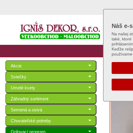
Náš e-s
Na našej s
také, ktoré
prihlásení
Keďže rešp
používame 
Akcie
Drev
Sviečky
Umelé kvety
Záhradný sortiment
Semená a osivá
Chovateľské potreby
Grilovací program