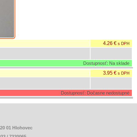
4.26 €
s DPH
Dostupnosť: Na sklade
3.95 €
s DPH
Dostupnosť: Dočasne nedostupné
920 01 Hlohovec
 033 / 7320065