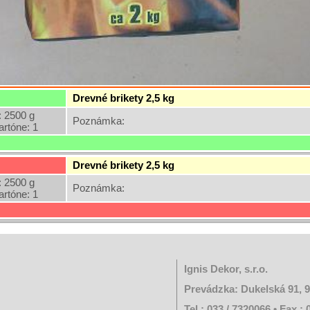
Drevné brikety 2,5 kg
 2500 g
Poznámka:
artóne: 1
Drevné brikety 2,5 kg
 2500 g
Poznámka:
artóne: 1
Ignis Dekor, s.r.o.
Prevádzka: Dukelská 91, 
Tel.: 033 / 7320066 • Fax.: