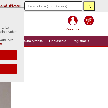
sený užívateľ
 a iba
Zákazník
isia s vašim
vaní. Ako
Úvod
Hlavná stránka
Prihlásenie
Registrácia
v.