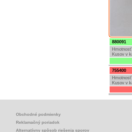
880091
Hmotnosť:
Kusov v k
755400
Hmotnosť:
Kusov v k
Obchodné podmienky
Reklamačný poriadok
Alternatívny spôsob riešenia sporov