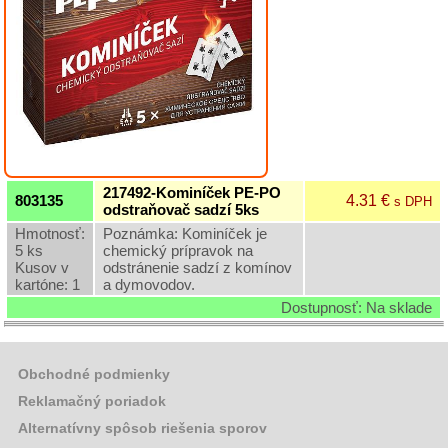
Grilovací
program
Jednorazový
riad
a
príbory
Hliníkové
misky
217492-Kominíček PE-PO
a
4.31 €
803135
s DPH
odstraňovač sadzí 5ks
tácky
Hmotnosť:
Poznámka: Kominíček je
Kotlíky
5 ks
chemický prípravok na
a
Kusov v
odstránenie sadzí z komínov
kotliny
kartóne: 1
a dymovodov.
Dostupnosť: Na sklade
Dverené
uhlie,
brikety,
podpaľače
Obchodné podmienky
Reklamačný poriadok
Papier
a
Alternatívny spôsob riešenia sporov
hygiena