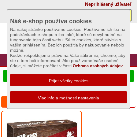
×
Neprihlásený užívateľ
Akcie
Náš e-shop používa cookies
Na našej stránke používame cookies. Používame ich iba na
podstránkach e-shopu a iba také, ktoré sú nevyhnutné na
Sviečky
fungovanie tejto časti webu. Sú to cookies, ktoré súvisia s
vašim prihlásením. Bez ich použitia by nakupovanie nebolo
možné.
Umelé
Keďže rešpektujeme právo na Vaše súkromie, chceme, aby
kvety
Úvod
Hlavná stránka
Prihlásenie
Registrácia
ste o tom boli informovaní. Ako používame Vaše osobné
údaje, si môžete prečítať v časti
Ochrana osobných údajov.
Záhradný
☰ Ponuka produktov
sortiment
Semená
a
Kominíček PE-PO odstraňovač sadzí 5ks
osivá
Chovateľské
potreby