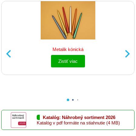
Grilovací
program
Papier
a
hygiena
Metalik kónická
Dekorácie
Zistiť viac
Domáce
potreby
Ostatný
rôzny
sortiment
Záhradná
Katalóg: Náhrobný sortiment 2026
a
Katalóg v pdf formáte na stiahnutie (4 MB)
dekoračná
keramika