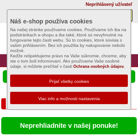
×
Neprihlásený užívateľ
Akcie
Náš e-shop používa cookies
Na našej stránke používame cookies. Používame ich iba na
podstránkach e-shopu a iba také, ktoré sú nevyhnutné na
Sviečky
fungovanie tejto časti webu. Sú to cookies, ktoré súvisia s
vašim prihlásením. Bez ich použitia by nakupovanie nebolo
možné.
Umelé
Keďže rešpektujeme právo na Vaše súkromie, chceme, aby
kvety
Úvod
Hlavná stránka
Prihlásenie
Registrácia
ste o tom boli informovaní. Ako používame Vaše osobné
údaje, si môžete prečítať v časti
Ochrana osobných údajov.
Záhradný
☰ Ponuka produktov
sortiment
Semená
a
E-SHOP firmy Ignis Dekor, s.r.o.
osivá
Chovateľské
Neprehliadnite v našej ponuke!
potreby