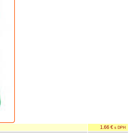
1.66 €
s DPH