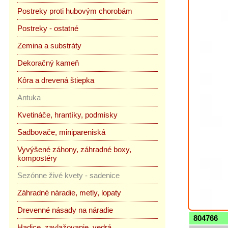
Postreky proti hubovým chorobám
Postreky - ostatné
Zemina a substráty
Dekoračný kameň
Kôra a drevená štiepka
Antuka
Kvetináče, hrantíky, podmisky
Sadbovače, minipareniská
Vyvýšené záhony, záhradné boxy,
kompostéry
Sezónne živé kvety - sadenice
Záhradné náradie, metly, lopaty
Drevenné násady na náradie
804766
Hadice, zavlažovanie, vedrá