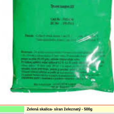
Zelená skalica- síran železnatý - 500g