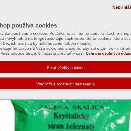
Neprihlá
hop používa cookies
tránke používame cookies. Používame ich iba na podstránkach e-shopu
 sú nevyhnutné na fungovanie tejto časti webu. Sú to cookies, ktoré súv
m. Bez ich použitia by nakupovanie nebolo možné.
ektujeme právo na Vaše súkromie, chceme, aby ste o tom boli informo
Vaše osobné údaje, si môžete prečítať v časti
Ochrana osobných údajo
á skalica- síran železnatý - 500g