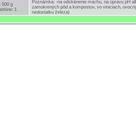
Poznámka: -na odstránenie machu, na úpravu pH alk
 500 g
zamokrených pôd a kompostov, vo viniciach, ovocných
artóne: 1
nedostatku železa)