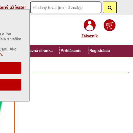
sený užívateľ
 a iba
Zákazník
isia s vašim
vaní. Ako
Úvod
Hlavná stránka
Prihlásenie
Registrácia
v.