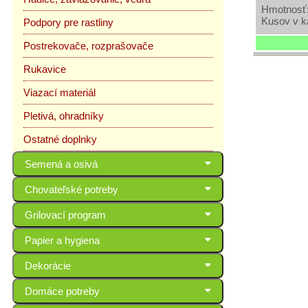
Hmotnosť:
Kusov v k
Podpory pre rastliny
Postrekovače, rozprašovače
Rukavice
Viazací materiál
Pletivá, ohradníky
Ostatné doplnky
Semená a osivá
Chovateľské potreby
Grilovací program
Papier a hygiena
Dekorácie
Domáce potreby