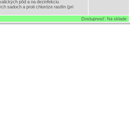
alických pôd a na dezinfekciu
 sadoch a proti chloróze rastlín (pri
Dostupnosť: Na sklade