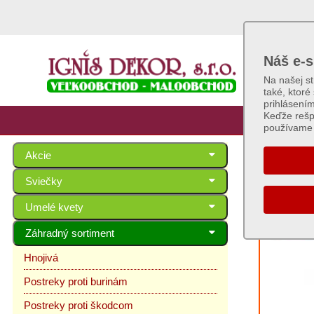
Náš e-s
Na našej s
také, ktoré
prihlásení
Keďže rešp
používame 
Akcie
Zelen
Sviečky
Umelé kvety
Záhradný sortiment
Hnojivá
Postreky proti burinám
Postreky proti škodcom