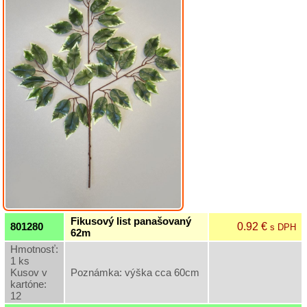
Kytice
Hlavy
kvetov
Kusové
kvety
a
stopky
Ťahačky
Črepníkové
kvety
Sušina
Doplňková
Fikusový list panašovaný
zeleň
0.92 €
801280
s DPH
62m
Hmotnosť:
Záhradný
1 ks
sortiment
Kusov v
Poznámka: výška cca 60cm
kartóne:
12
Semená