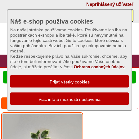
×
Neprihlásený užívateľ
Akcie
Náš e-shop používa cookies
Na našej stránke používame cookies. Používame ich iba na
podstránkach e-shopu a iba také, ktoré sú nevyhnutné na
Sviečky
fungovanie tejto časti webu. Sú to cookies, ktoré súvisia s
vašim prihlásením. Bez ich použitia by nakupovanie nebolo
možné.
Umelé
Keďže rešpektujeme právo na Vaše súkromie, chceme, aby
kvety
Úvod
Hlavná stránka
Prihlásenie
Registrácia
ste o tom boli informovaní. Ako používame Vaše osobné
údaje, si môžete prečítať v časti
Ochrana osobných údajov.
Vence
☰ Ponuka produktov
nezdobené
a
zdobené
Miska
Fikusový list panašovaný 60cm
zaťažená
s
čečinou
Girlandy
a
metráž