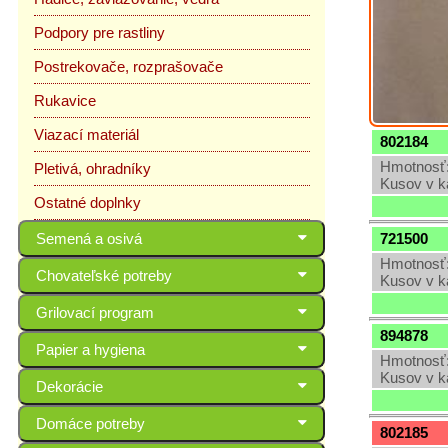
Podpory pre rastliny
Postrekovače, rozprašovače
Rukavice
Viazací materiál
802184
Hmotnosť:
Pletivá, ohradníky
Kusov v k
Ostatné doplnky
721500
Semená a osivá
Hmotnosť:
Chovateľské potreby
Kusov v k
Grilovací program
894878
Papier a hygiena
Hmotnosť:
Kusov v k
Dekorácie
Domáce potreby
802185