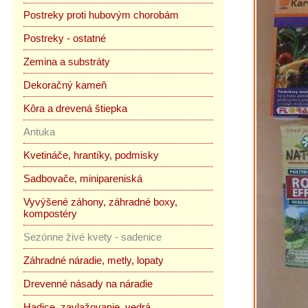
Postreky proti hubovým chorobám
Postreky - ostatné
Zemina a substráty
Dekoračný kameň
Kôra a drevená štiepka
Antuka
Kvetináče, hrantíky, podmisky
Sadbovače, minipareniská
Vyvýšené záhony, záhradné boxy,
kompostéry
Sezónne živé kvety - sadenice
Záhradné náradie, metly, lopaty
Drevenné násady na náradie
Hadice, zavlažovanie, vedrá