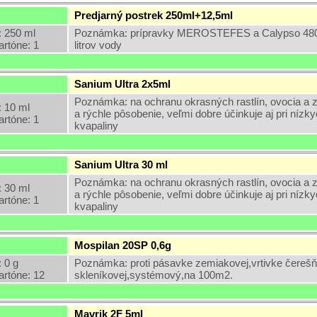
Predjarný postrek 250ml+12,5ml
 250 ml
Poznámka: prípravky MEROSTEFES a Calypso 480 
artóne: 1
litrov vody
Sanium Ultra 2x5ml
Poznámka: na ochranu okrasných rastlín, ovocia a z
 10 ml
a rýchle pôsobenie, veľmi dobre účinkuje aj pri nízkyc
artóne: 1
kvapaliny
Sanium Ultra 30 ml
Poznámka: na ochranu okrasných rastlín, ovocia a z
 30 ml
a rýchle pôsobenie, veľmi dobre účinkuje aj pri nízkyc
artóne: 1
kvapaliny
Mospilan 20SP 0,6g
 0 g
Poznámka: proti pásavke zemiakovej,vrtivke čereš
artóne: 12
skleníkovej,systémový,na 100m2.
Mavrik 2F 5ml