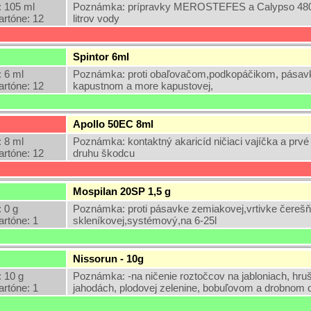
 105 ml
Poznámka: prípravky MEROSTEFES a Calypso 480 
artóne: 12
litrov vody
Spintor 6ml
 6 ml
Poznámka: proti obaľovačom,podkopáčikom, pásavk
artóne: 12
kapustnom a more kapustovej,
Apollo 50EC 8ml
 8 ml
Poznámka: kontaktný akaricíd ničiaci vajíčka a prvé 
artóne: 12
druhu škodcu
Mospilan 20SP 1,5 g
 0 g
Poznámka: proti pásavke zemiakovej,vrtivke čereš
artóne: 1
skleníkovej,systémový,na 6-25l
Nissorun - 10g
 10 g
Poznámka: -na ničenie roztočcov na jabloniach, hrušk
artóne: 1
jahodách, plodovej zelenine, bobuľovom a drobnom ov