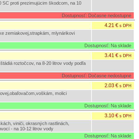
SC proti prezimujúcim škodcom, na 10
Dostupnosť: Dočasne nedostupné
4.21 €
s DPH
e zemiakovej,strapkám, mlynárikovi
Dostupnosť: Na sklade
3.41 €
s DPH
štádiá roztočcov, na 8-20 litrov vody podľa
Dostupnosť: Dočasne nedostupné
2.03 €
s DPH
ňovej,obaľovačom,voškám, molici
Dostupnosť: Na sklade
3.10 €
s DPH
ách, viniči, okrasných rastlinách,
ocí - na 10-12 litrov vody
Dostupnosť: Na sklade