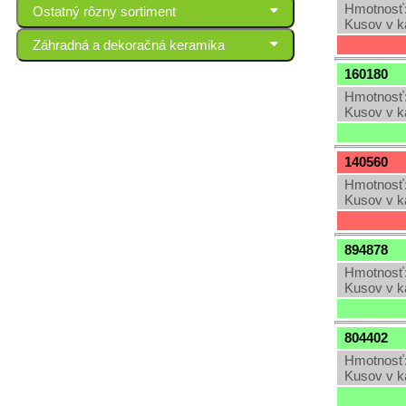
Hmotnosť:
Ostatný rôzny sortiment
Kusov v k
Záhradná a dekoračná keramika
160180
Hmotnosť:
Kusov v k
140560
Hmotnosť:
Kusov v k
894878
Hmotnosť:
Kusov v k
804402
Hmotnosť:
Kusov v k