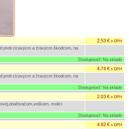
2.53 €
s DPH
ed proti cicavýcm a žravýcm škodcom, na
Dostupnosť: Na sklade
4.74 €
s DPH
ed proti cicavýcm a žravýcm škodcom, na
Dostupnosť: Na sklade
2.03 €
s DPH
ňovej,obaľovačom,voškám, molici
Dostupnosť: Na sklade
4.92 €
s DPH