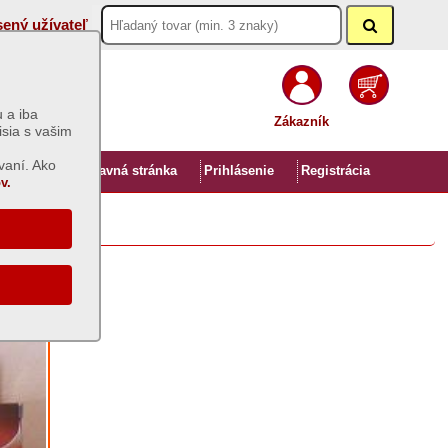
sený užívateľ
 a iba
Zákazník
isia s vašim
vaní. Ako
Úvod
Hlavná stránka
Prihlásenie
Registrácia
v.