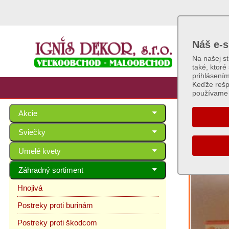
Náš e-s
Na našej s
také, ktoré
prihlásení
Keďže rešp
používame 
Akcie
Post
Sviečky
Umelé kvety
Záhradný sortiment
Hnojivá
Postreky proti burinám
Postreky proti škodcom