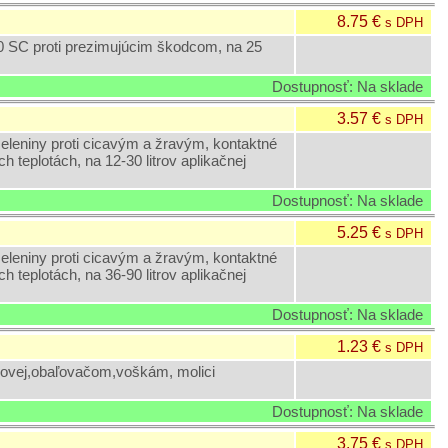
8.75 €
s DPH
SC proti prezimujúcim škodcom, na 25
Dostupnosť: Na sklade
3.57 €
s DPH
eleniny proti cicavým a žravým, kontaktné
h teplotách, na 12-30 litrov aplikačnej
Dostupnosť: Na sklade
5.25 €
s DPH
eleniny proti cicavým a žravým, kontaktné
h teplotách, na 36-90 litrov aplikačnej
Dostupnosť: Na sklade
1.23 €
s DPH
ňovej,obaľovačom,voškám, molici
Dostupnosť: Na sklade
3.75 €
s DPH