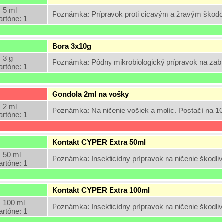
 5 ml
Poznámka: Prípravok proti cicavým a žravým škodco
artóne: 1
Bora 3x10g
 3 g
Poznámka: Pôdny mikrobiologický prípravok na zabrá
artóne: 1
Gondola 2ml na vošky
 2 ml
Poznámka: Na ničenie vošiek a molíc. Postačí na 
artóne: 1
Kontakt CYPER Extra 50ml
 50 ml
Poznámka: Insekticídny prípravok na ničenie škodl
artóne: 1
Kontakt CYPER Extra 100ml
 100 ml
Poznámka: Insekticídny prípravok na ničenie škodl
artóne: 1