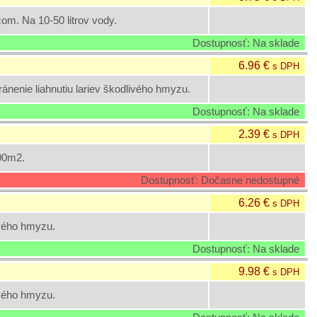
m. Na 10-50 litrov vody.
Dostupnosť: Na sklade
6.96 €
s DPH
nenie liahnutiu lariev škodlivého hmyzu.
Dostupnosť: Na sklade
2.39 €
s DPH
100m2.
Dostupnosť: Dočasne nedostupné
6.26 €
s DPH
ivého hmyzu.
Dostupnosť: Na sklade
9.98 €
s DPH
ivého hmyzu.