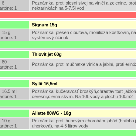
 6
Poznámka: proti plesni sivej na viniči a zelenine, pr
artóne: 1
nektarinkách,na 5-7,5l vod
Signum 15g
 15 g
Poznámka: pleseň cibuľová, monilióza kôstkovín, na
artóne: 1
systémový účinok
Thiovit jet 60g
 60
Poznámka: proti múčnatke viniča a jablní, proti erinó
artóne: 1
Syllit 16,5ml
 16.5 ml
Poznámka: kučeravosť broskýň,chrastavitosť jabloní,
artóne: 1
čerešní,čierna škvrn. Na 10L vody a plochu 100m2
Aliette 80WG - 10g
 10 g
Poznámka: proti hubovým chorobám jahôd (hniloba ja
artóne: 1
uhorková), na 4-5 litrov vody