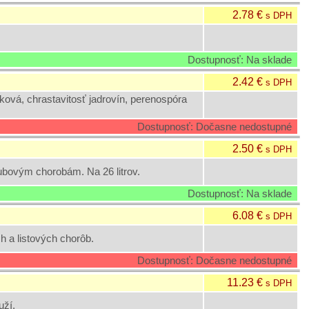
2.78 €
s DPH
Dostupnosť: Na sklade
2.42 €
s DPH
vá, chrastavitosť jadrovín, perenospóra
Dostupnosť: Dočasne nedostupné
2.50 €
s DPH
ubovým chorobám. Na 26 litrov.
Dostupnosť: Na sklade
6.08 €
s DPH
 a listových chorôb.
Dostupnosť: Dočasne nedostupné
11.23 €
s DPH
uží.