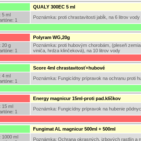
QUALY 300EC 5 ml
 5 ml
Poznámka: proti chrastavitosti jabĺk, na 6 litrov vody
artóne: 1
Polyram WG,20g
 20 g
Poznámka: proti hubovým chorobám, (pleseň zemiako
artóne: 1
viniča, hrdza klinčeková), na 10 litrov vody
Score 4ml chrastavitosť+hubové
 4 ml
Poznámka: Fungicídny prípravok na ochranu proti h
artóne: 1
Energy magnicur 15ml-proti pad.klíčkov
 15 ml
Poznámka: Fungicídny prípravok na hubenie pôdnych
artóne: 1
Fungimat AL magnicur 500ml + 500ml
 1000 ml
Poznámka: Ochrana okrasných, izbových rastlín a r