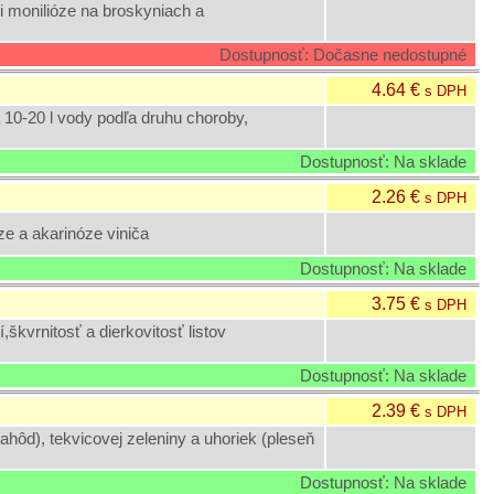
oti monilióze na broskyniach a
Dostupnosť: Dočasne nedostupné
4.64 €
s DPH
 10-20 l vody podľa druhu choroby,
Dostupnosť: Na sklade
2.26 €
s DPH
ze a akarinóze viniča
Dostupnosť: Na sklade
3.75 €
s DPH
škvrnitosť a dierkovitosť listov
Dostupnosť: Na sklade
2.39 €
s DPH
hôd), tekvicovej zeleniny a uhoriek (pleseň
Dostupnosť: Na sklade