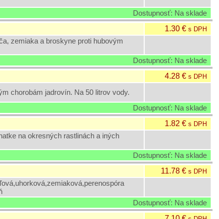
Dostupnosť: Na sklade
1.30 €
s DPH
iča, zemiaka a broskyne proti hubovým
Dostupnosť: Na sklade
4.28 €
s DPH
ým chorobám jadrovín. Na 50 litrov vody.
Dostupnosť: Na sklade
1.82 €
s DPH
tke na okresných rastlinách a iných
Dostupnosť: Na sklade
11.78 €
s DPH
buľová,uhorková,zemiaková,perenospóra
ň
Dostupnosť: Na sklade
7.10 €
s DPH