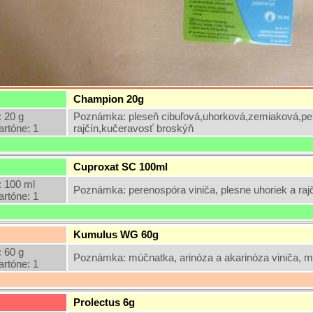
Champion 20g
 20 g
Poznámka: pleseň cibuľová,uhorková,zemiaková,per
artóne: 1
rajčín,kučeravosť broskýň
Cuproxat SC 100ml
 100 ml
Poznámka: perenospóra viniča, plesne uhoriek a rajč
artóne: 1
Kumulus WG 60g
 60 g
Poznámka: múčnatka, arinóza a akarinóza viniča, m
artóne: 1
Prolectus 6g