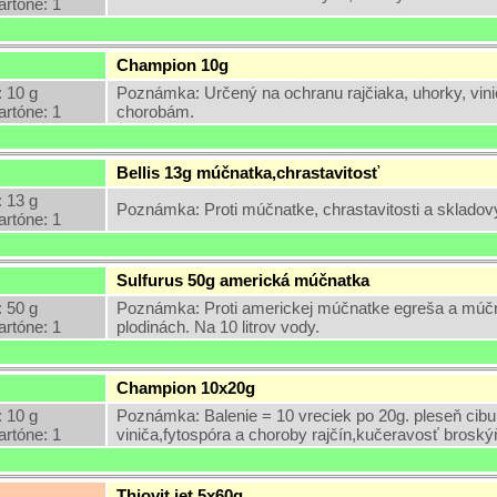
artóne: 1
Champion 10g
 10 g
Poznámka: Určený na ochranu rajčiaka, uhorky, vin
artóne: 1
chorobám.
Bellis 13g múčnatka,chrastavitosť
 13 g
Poznámka: Proti múčnatke, chrastavitosti a skladov
artóne: 1
Sulfurus 50g americká múčnatka
 50 g
Poznámka: Proti americkej múčnatke egreša a múčna
artóne: 1
plodinách. Na 10 litrov vody.
Champion 10x20g
 10 g
Poznámka: Balenie = 10 vreciek po 20g. pleseň ci
artóne: 1
viniča,fytospóra a choroby rajčín,kučeravosť broský
Thiovit jet 5x60g