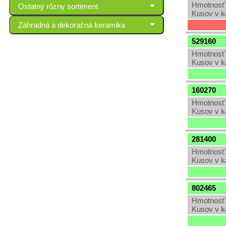
Hmotnosť:
Ostatný rôzny sortiment
Kusov v k
Záhradná a dekoračná keramika
529160
Hmotnosť:
Kusov v k
160270
Hmotnosť:
Kusov v k
281400
Hmotnosť:
Kusov v k
802465
Hmotnosť:
Kusov v k