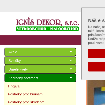
Náš e-s
Na našej s
také, ktoré
prihlásení
Keďže rešp
používame 
Akcie
Prot
Sviečky
Umelé kvety
Záhradný sortiment
Hnojivá
Postreky proti burinám
Postreky proti škodcom