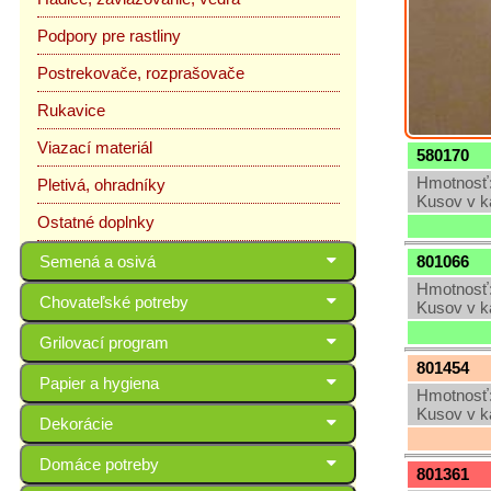
Podpory pre rastliny
Postrekovače, rozprašovače
Rukavice
Viazací materiál
580170
Hmotnosť:
Pletivá, ohradníky
Kusov v k
Ostatné doplnky
801066
Semená a osivá
Hmotnosť:
Chovateľské potreby
Kusov v k
Grilovací program
801454
Papier a hygiena
Hmotnosť:
Kusov v k
Dekorácie
Domáce potreby
801361