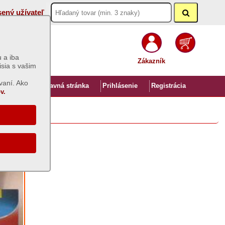
sený užívateľ
 a iba
Zákazník
isia s vašim
vaní. Ako
Úvod
Hlavná stránka
Prihlásenie
Registrácia
v.