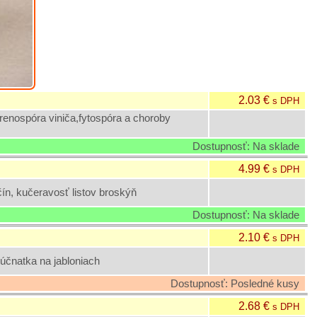
2.03 €
s DPH
enospóra viniča,fytospóra a choroby
Dostupnosť: Na sklade
4.99 €
s DPH
ín, kučeravosť listov broskýň
Dostupnosť: Na sklade
2.10 €
s DPH
účnatka na jabloniach
Dostupnosť: Posledné kusy
2.68 €
s DPH