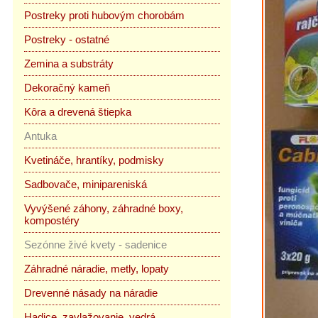
Postreky proti hubovým chorobám
Postreky - ostatné
Zemina a substráty
Dekoračný kameň
Kôra a drevená štiepka
Antuka
Kvetináče, hrantíky, podmisky
Sadbovače, minipareniská
Vyvýšené záhony, záhradné boxy,
kompostéry
Sezónne živé kvety - sadenice
Záhradné náradie, metly, lopaty
Drevenné násady na náradie
Hadice, zavlažovanie, vedrá