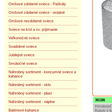
Omšové zdobené sviece - Paškály
Omšové zdobené sviece - ostatné
Omšové nezdobené sviece
Sviece na krst a sv. prijímanie
Veľkonočné sviece
Svadobné sviece
Jubilejné sviece
Smútočné sviece
Náhrobný sortiment - konzumné sviece a
kahance
Náhrobný sortiment - sklo
Náhrobný sortiment - plast
36186
Náhrobný sortiment - náplne
Hmotnosť:
Batériové kahance
Kusov v k