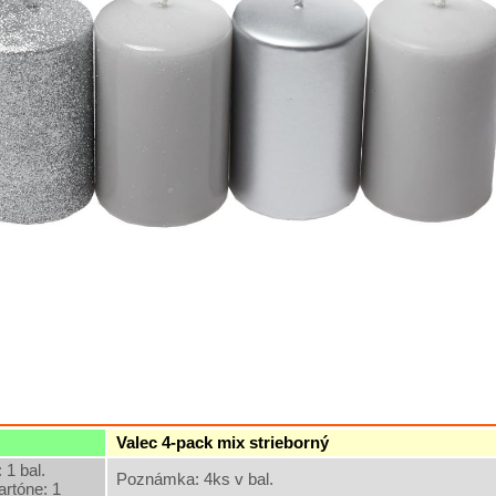
Valec 4-pack mix strieborný
 1 bal.
Poznámka: 4ks v bal.
artóne: 1