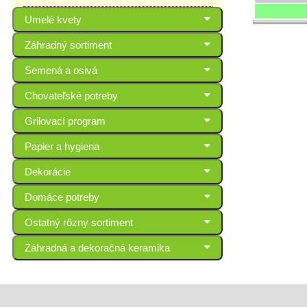
Umelé kvety
Záhradný sortiment
Semená a osivá
Chovateľské potreby
Grilovací program
Papier a hygiena
Dekorácie
Domáce potreby
Ostatný rôzny sortiment
Záhradná a dekoračná keramika