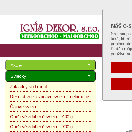
Náš e-s
Na našej s
také, ktoré
prihlásení
Keďže rešp
používame 
Akcie
Vale
Sviečky
Základný sortiment
Dekoratívne a voňavé sviece - celoročné
Čajové sviece
Omšové zdobené sviece - 400 g
Omšové zdobené sviece - 700 g