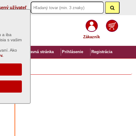
sený užívateľ
 a iba
Zákazník
isia s vašim
vaní. Ako
Úvod
Hlavná stránka
Prihlásenie
Registrácia
v.