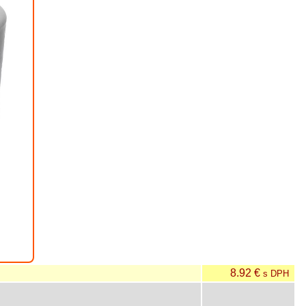
8.92 €
s DPH