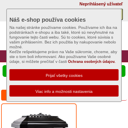
×
Neprihlásený užívateľ
Akcie
Náš e-shop používa cookies
Na našej stránke používame cookies. Používame ich iba na
podstránkach e-shopu a iba také, ktoré sú nevyhnutné na
Sviečky
fungovanie tejto časti webu. Sú to cookies, ktoré súvisia s
vašim prihlásením. Bez ich použitia by nakupovanie nebolo
možné.
Umelé
Keďže rešpektujeme právo na Vaše súkromie, chceme, aby
kvety
Úvod
Hlavná stránka
Prihlásenie
Registrácia
ste o tom boli informovaní. Ako používame Vaše osobné
údaje, si môžete prečítať v časti
Ochrana osobných údajov.
Záhradný
☰ Ponuka produktov
sortiment
Semená
a
Lampion panteon srdce rámik listy
osivá
Chovateľské
potreby