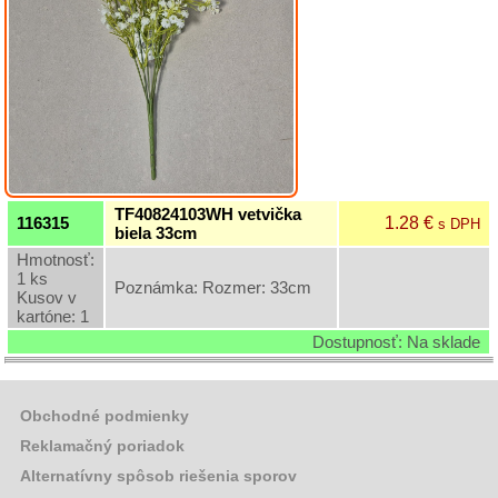
Kytice
Hlavy
kvetov
Kusové
kvety
a
stopky
TF40824103WH vetvička
Ťahačky
1.28 €
116315
s DPH
biela 33cm
Črepníkové
Hmotnosť:
kvety
1 ks
Poznámka: Rozmer: 33cm
Kusov v
Sušina
kartóne: 1
Dostupnosť: Na sklade
Doplňková
zeleň
Záhradný
Obchodné podmienky
sortiment
Reklamačný poriadok
Alternatívny spôsob riešenia sporov
Semená