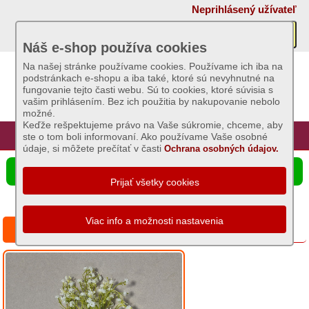
×
Neprihlásený užívateľ
Akcie
Náš e-shop používa cookies
Na našej stránke používame cookies. Používame ich iba na
podstránkach e-shopu a iba také, ktoré sú nevyhnutné na
Sviečky
fungovanie tejto časti webu. Sú to cookies, ktoré súvisia s
vašim prihlásením. Bez ich použitia by nakupovanie nebolo
možné.
Umelé
Keďže rešpektujeme právo na Vaše súkromie, chceme, aby
kvety
Úvod
Hlavná stránka
Prihlásenie
Registrácia
ste o tom boli informovaní. Ako používame Vaše osobné
údaje, si môžete prečítať v časti
Ochrana osobných údajov.
Vence
☰ Ponuka produktov
nezdobené
a
zdobené
Miska
Vetvička biela 33cm
zaťažená
s
čečinou
Girlandy
a
metráž