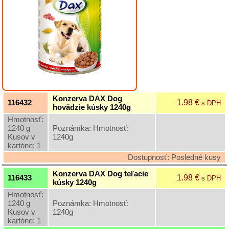
Grilovací
program
Papier
a
hygiena
Dekorácie
Konzerva DAX Dog
1.98 €
116432
s DPH
hovädzie kúsky 1240g
Domáce
Hmotnosť:
potreby
1240 g
Poznámka: Hmotnosť:
Kusov v
1240g
kartóne: 1
Ostatný
rôzny
Dostupnosť: Posledné kusy
sortiment
Konzerva DAX Dog teľacie
1.98 €
116433
s DPH
kúsky 1240g
Záhradná
Hmotnosť:
a
1240 g
Poznámka: Hmotnosť:
dekoračná
Kusov v
1240g
keramika
kartóne: 1