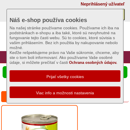
×
Neprihlásený užívateľ
Akcie
Náš e-shop používa cookies
Na našej stránke používame cookies. Používame ich iba na
podstránkach e-shopu a iba také, ktoré sú nevyhnutné na
Sviečky
fungovanie tejto časti webu. Sú to cookies, ktoré súvisia s
vašim prihlásením. Bez ich použitia by nakupovanie nebolo
možné.
Umelé
Keďže rešpektujeme právo na Vaše súkromie, chceme, aby
kvety
Úvod
Hlavná stránka
Prihlásenie
Registrácia
ste o tom boli informovaní. Ako používame Vaše osobné
údaje, si môžete prečítať v časti
Ochrana osobných údajov.
Záhradný
☰ Ponuka produktov
sortiment
Semená
a
Séria: Konzerva DAX Dog 1240g
osivá
Chovateľské
potreby