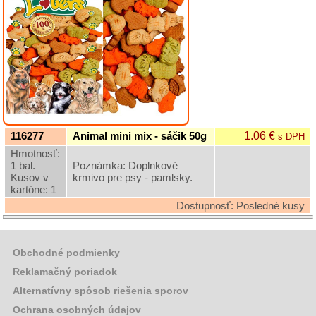
Krmivá
pre
psy
Krmivá
pre
mačky
Krmivá
pre
hlodavce,
1.06 €
116277
Animal mini mix - sáčik 50g
s DPH
vtáky,
ryby
Hmotnosť:
a
1 bal.
Poznámka: Doplnkové
iné
Kusov v
krmivo pre psy - pamlsky.
kartóne: 1
Krmivá
Dostupnosť: Posledné kusy
pre
hydinu,
zajace
a
Obchodné podmienky
hospodárske
zvieratá
Reklamačný poriadok
Alternatívny spôsob riešenia sporov
Chovateľské
potreby
Ochrana osobných údajov