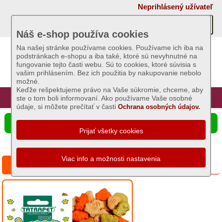
×
Neprihlásený užívateľ
Akcie
Náš e-shop používa cookies
Na našej stránke používame cookies. Používame ich iba na
podstránkach e-shopu a iba také, ktoré sú nevyhnutné na
Sviečky
fungovanie tejto časti webu. Sú to cookies, ktoré súvisia s
vašim prihlásením. Bez ich použitia by nakupovanie nebolo
možné.
Umelé
Keďže rešpektujeme právo na Vaše súkromie, chceme, aby
kvety
Úvod
Hlavná stránka
Prihlásenie
Registrácia
ste o tom boli informovaní. Ako používame Vaše osobné
údaje, si môžete prečítať v časti
Ochrana osobných údajov.
Záhradný
☰ Ponuka produktov
sortiment
Semená
a
Animal mini mix - sáčik 50g
osivá
Chovateľské
potreby