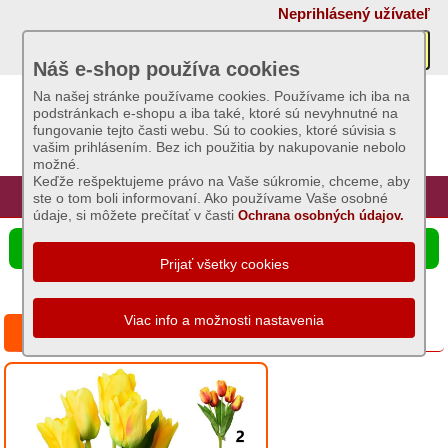
×
Neprihlásený užívateľ
Akcie
Náš e-shop používa cookies
Na našej stránke používame cookies. Používame ich iba na
podstránkach e-shopu a iba také, ktoré sú nevyhnutné na
Sviečky
fungovanie tejto časti webu. Sú to cookies, ktoré súvisia s
vašim prihlásením. Bez ich použitia by nakupovanie nebolo
možné.
Umelé
Keďže rešpektujeme právo na Vaše súkromie, chceme, aby
kvety
Úvod
Hlavná stránka
Prihlásenie
Registrácia
ste o tom boli informovaní. Ako používame Vaše osobné
údaje, si môžete prečítať v časti
Ochrana osobných údajov.
Záhradný
☰ Ponuka produktov
sortiment
Semená
a
Séria: Kytica tulipán 31cm
osivá
Chovateľské
potreby