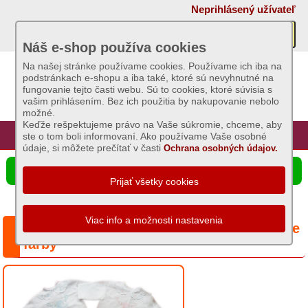
×
Neprihlásený užívateľ
Akcie
Náš e-shop používa cookies
Na našej stránke používame cookies. Používame ich iba na
podstránkach e-shopu a iba také, ktoré sú nevyhnutné na
Sviečky
fungovanie tejto časti webu. Sú to cookies, ktoré súvisia s
vašim prihlásením. Bez ich použitia by nakupovanie nebolo
možné.
Umelé
Keďže rešpektujeme právo na Vaše súkromie, chceme, aby
kvety
Úvod
Hlavná stránka
Prihlásenie
Registrácia
ste o tom boli informovaní. Ako používame Vaše osobné
údaje, si môžete prečítať v časti
Ochrana osobných údajov.
Záhradný
☰ Ponuka produktov
sortiment
Semená
a
Séria: Košieľka na krst, Nový anjel - rôzne
osivá
farby
Chovateľské
potreby