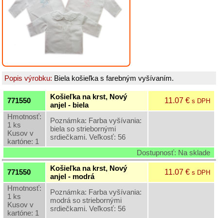
Grilovací
program
Papier
a
hygiena
Popis výrobku:
Biela košieľka s farebným vyšívaním.
Dekorácie
Košieľka na krst, Nový
11.07 €
771550
s DPH
anjel - biela
Domáce
potreby
Hmotnosť:
Poznámka: Farba vyšívania:
1 ks
biela so striebornými
Kusov v
srdiečkami. Veľkosť: 56
Ostatný
kartóne: 1
rôzny
Dostupnosť: Na sklade
sortiment
Košieľka na krst, Nový
11.07 €
771550
s DPH
anjel - modrá
Vinárske
Hmotnosť:
potreby
Poznámka: Farba vyšívania:
1 ks
a
modrá so striebornými
Kusov v
rôzne
srdiečkami. Veľkosť: 56
kartóne: 1
fľaše