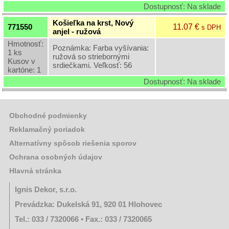
Dostupnosť: Na sklade
Krstové
košieľky
Košieľka na krst, Nový
11.07 €
771550
s DPH
anjel - ružová
Podložky
Hmotnosť:
pod
Poznámka: Farba vyšívania:
1 ks
sviečky
ružová so striebornými
Kusov v
srdiečkami. Veľkosť: 56
kartóne: 1
Kvetinárske
Dostupnosť: Na sklade
potreby
-
bodce,
stuhy,
Obchodné podmienky
organzy,
celofány,
Reklamačný poriadok
Flore
Alternatívny spôsob riešenia sporov
Otravy,
Ochrana osobných údajov
insekticídy,
pasce,
Hlavná stránka
lapače
Ignis Dekor, s.r.o.
Zapaľovače
a
Prevádzka: Dukelská 91, 920 01 Hlohovec
zápalky
Tel.: 033 / 7320066 • Fax.: 033 / 7320065