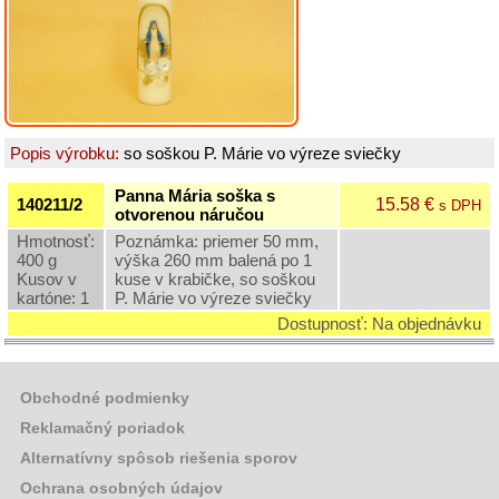
400
g
Omšové
zdobené
sviece
-
700
Popis výrobku:
so soškou P. Márie vo výreze sviečky
g
Omšové
Panna Mária soška s
15.58 €
140211/2
s DPH
zdobené
otvorenou náručou
sviece
Hmotnosť:
Poznámka: priemer 50 mm,
-
400 g
výška 260 mm balená po 1
Paškály
Kusov v
kuse v krabičke, so soškou
kartóne: 1
P. Márie vo výreze sviečky
Omšové
Dostupnosť: Na objednávku
zdobené
sviece
-
ostatné
Obchodné podmienky
Omšové
Reklamačný poriadok
nezdobené
Alternatívny spôsob riešenia sporov
sviece
Ochrana osobných údajov
Sviece