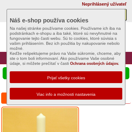
×
Neprihlásený užívateľ
Akcie
Náš e-shop používa cookies
Na našej stránke používame cookies. Používame ich iba na
podstránkach e-shopu a iba také, ktoré sú nevyhnutné na
Sviečky
fungovanie tejto časti webu. Sú to cookies, ktoré súvisia s
vašim prihlásením. Bez ich použitia by nakupovanie nebolo
Základný
možné.
sortiment
Keďže rešpektujeme právo na Vaše súkromie, chceme, aby
Úvod
Hlavná stránka
Prihlásenie
Registrácia
ste o tom boli informovaní. Ako používame Vaše osobné
Dekoratívne
údaje, si môžete prečítať v časti
Ochrana osobných údajov.
a
☰ Ponuka produktov
voňavé
sviece
-
celoročné
Panna Mária soška s otvorenou náručou
Čajové
sviece
Omšové
zdobené
sviece
-