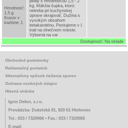
plody s hmotnosťou 1,5 - 2
kg. Mäkšia šupka, ktorú
Hmotnosť:
netreba pri kuchynskej
1.5 g
úprave okrajovať. Dužina s
Kusov v
vysokým obsahom
kartóne: 1
betakaroténu. Pestujeme v I.
trati na slnečnom mieste.
Výborná na var
Dostupnosť: Na sklade
Obchodné podmienky
Reklamačný poriadok
Alternatívny spôsob riešenia sporov
Ochrana osobných údajov
Hlavná stránka
Ignis Dekor, s.r.o.
Prevádzka: Dukelská 91, 920 01 Hlohovec
Tel.: 033 / 7320066 • Fax.: 033 / 7320065
E-mail: