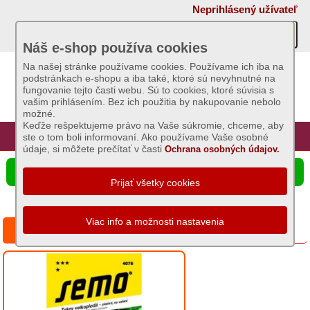
×
Neprihlásený užívateľ
Akcie
Náš e-shop používa cookies
Na našej stránke používame cookies. Používame ich iba na
podstránkach e-shopu a iba také, ktoré sú nevyhnutné na
Sviečky
fungovanie tejto časti webu. Sú to cookies, ktoré súvisia s
vašim prihlásením. Bez ich použitia by nakupovanie nebolo
možné.
Umelé
Keďže rešpektujeme právo na Vaše súkromie, chceme, aby
kvety
Úvod
Hlavná stránka
Prihlásenie
Registrácia
ste o tom boli informovaní. Ako používame Vaše osobné
údaje, si môžete prečítať v časti
Ochrana osobných údajov.
Záhradný
☰ Ponuka produktov
sortiment
Semená
a
Tekvica plazivá Hokkaido
osivá
Chovateľské
potreby