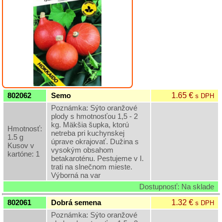
Grilovací
program
Papier
a
hygiena
Dekorácie
1.65 €
802062
Semo
s DPH
Poznámka: Sýto oranžové
Domáce
plody s hmotnosťou 1,5 - 2
potreby
kg. Mäkšia šupka, ktorú
Hmotnosť:
netreba pri kuchynskej
1.5 g
úprave okrajovať. Dužina s
Ostatný
Kusov v
vysokým obsahom
rôzny
kartóne: 1
betakaroténu. Pestujeme v I.
sortiment
trati na slnečnom mieste.
Výborná na var
Záhradná
Dostupnosť: Na sklade
a
dekoračná
1.32 €
802061
Dobrá semena
s DPH
keramika
Poznámka: Sýto oranžové