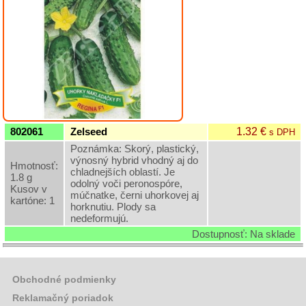
Hrach,
cícer
Repa
Ďatelina,
Tráva
Rajčiny
Paprika
1.32 €
802061
Zelseed
s DPH
Cibuľa
Poznámka: Skorý, plastický,
semeno,
výnosný hybrid vhodný aj do
Hmotnosť:
Pór
chladnejších oblastí. Je
1.8 g
odolný voči peronospóre,
Kusov v
Kapusta,
múčnatke, černi uhorkovej aj
kartóne: 1
Kel,
horknutiu. Plody sa
Brokolica
nedeformujú.
Dostupnosť: Na sklade
Šalát
Karfiol,
Kaleráb
Obchodné podmienky
Reďkovka
Reklamačný poriadok