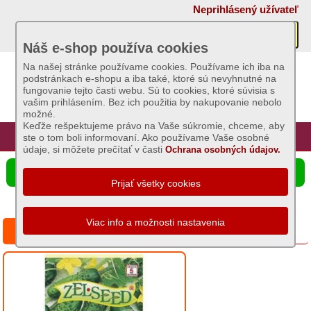
×
Neprihlásený užívateľ
Akcie
Náš e-shop používa cookies
Na našej stránke používame cookies. Používame ich iba na
podstránkach e-shopu a iba také, ktoré sú nevyhnutné na
Sviečky
fungovanie tejto časti webu. Sú to cookies, ktoré súvisia s
vašim prihlásením. Bez ich použitia by nakupovanie nebolo
možné.
Umelé
Keďže rešpektujeme právo na Vaše súkromie, chceme, aby
kvety
Úvod
Hlavná stránka
Prihlásenie
Registrácia
ste o tom boli informovaní. Ako používame Vaše osobné
údaje, si môžete prečítať v časti
Ochrana osobných údajov.
Záhradný
☰ Ponuka produktov
sortiment
Semená
a
Uhorky nakladačky Regina F1
osivá
Zemiaky
sadbové
Bôb,